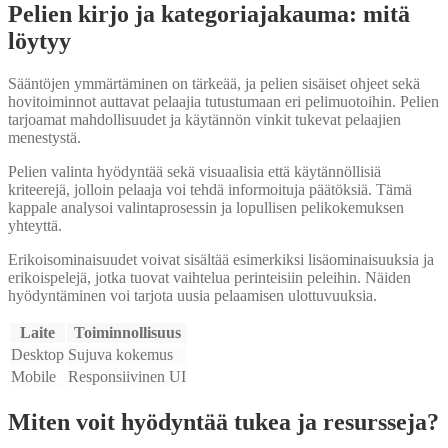
Pelien kirjo ja kategoriajakauma: mitä
löytyy
Sääntöjen ymmärtäminen on tärkeää, ja pelien sisäiset ohjeet sekä
hovitoiminnot auttavat pelaajia tutustumaan eri pelimuotoihin. Pelien
tarjoamat mahdollisuudet ja käytännön vinkit tukevat pelaajien
menestystä.
Pelien valinta hyödyntää sekä visuaalisia että käytännöllisiä
kriteerejä, jolloin pelaaja voi tehdä informoituja päätöksiä. Tämä
kappale analysoi valintaprosessin ja lopullisen pelikokemuksen
yhteyttä.
Erikoisominaisuudet voivat sisältää esimerkiksi lisäominaisuuksia ja
erikoispelejä, jotka tuovat vaihtelua perinteisiin peleihin. Näiden
hyödyntäminen voi tarjota uusia pelaamisen ulottuvuuksia.
Laite
Toiminnollisuus
Desktop
Sujuva kokemus
Mobile
Responsiivinen UI
Miten voit hyödyntää tukea ja resursseja?