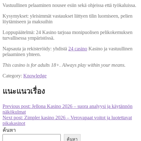
Vastuullinen pelaaminen nousee esiin sekä ohjeissa että työkaluissa.
Kysymykset: yleisimmät vastaukset liittyen tilin luomiseen, pelien
löytämiseen ja maksuihin
Loppupäätelmä: 24 Kasino tarjoaa monipuolisen pelikokemuksen
turvallisessa ympäristössä.
Napsauta ja rekisteröidy: yhdistä
24 casino
Kasino ja vastuullinen
pelaaminen yhteen.
This casino is for adults 18+. Always play within your means.
Category:
Knowledge
แนะแนวเรื่อง
Previous post:
Jellona Kasino 2026 – suora analyysi ja käytännön
näkökulmat
Next post:
Zimpler kasino 2026 – Verovapaat voitot ja luotettavat
pikakasinot
ค้นหา
ค้นหา