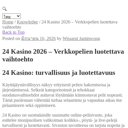
🔍
Home
/
Knowledge
/
24 Kasino 2026 – Verkkopelien luotettava
vaihtoehto
Back to Top
Posted on
มิถุนายน 16, 2026
by
Wissarut Jantipwong
24 Kasino 2026 – Verkkopelien luotettava
vaihtoehto
24 Kasino: turvallisuus ja luotettavuus
Käyttäjäystävällisyys näkyy erityisesti pelien hakemisessa ja
järjestämisessä. Selkeät kategorisoinnit ja tehokkaat
suodatusvaihtoehdot auttavat löytämään kiinnostavat pelit nopeasti.
Tämä puolestaan vähentää turhaa selaamista ja vapauttaa aikaa itse
pelaamiseen sekä oppimiseen.
24 Kasino on suomalaisille suunnattu online-pelisivusto, joka
esittelee monipuolisen valikoiman kolikko-, pöytä- ja live-pelejä
turvallisesti ja luotettavasti. Sivuston tavoitteena on tarjota nopeita ja