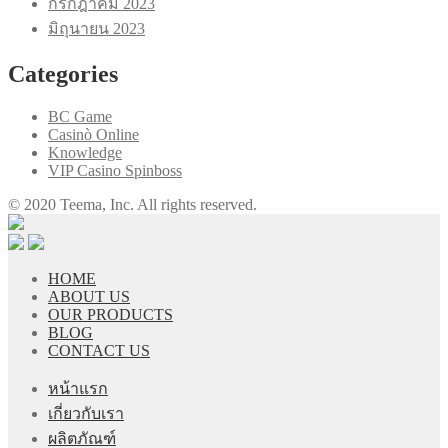
กรกฎาคม 2023
มิถุนายน 2023
Categories
BC Game
Casinò Online
Knowledge
VIP Casino Spinboss
© 2020 Teema, Inc. All rights reserved.
HOME
ABOUT US
OUR PRODUCTS
BLOG
CONTACT US
หน้าแรก
เกี่ยวกับเรา
ผลิตภัณฑ์