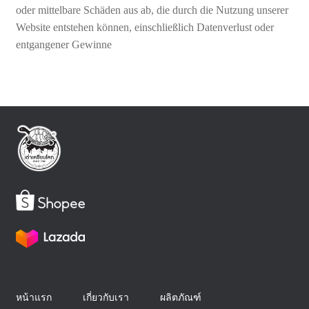
oder mittelbare Schäden aus ab, die durch die Nutzung unserer
Website entstehen können, einschließlich Datenverlust oder
entgangener Gewinne
หน้าแรก
เกี่ยวกับเรา
ผลิตภัณฑ์