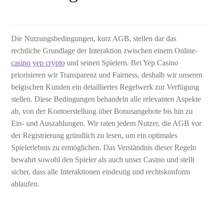
Die Nutzungsbedingungen, kurz AGB, stellen dar das
rechtliche Grundlage der Interaktion zwischen einem Online-
casino yep crypto
und seinen Spielern. Bei Yep Casino
priorisieren wir Transparenz und Fairness, deshalb wir unseren
belgischen Kunden ein detailliertes Regelwerk zur Verfügung
stellen. Diese Bedingungen behandeln alle relevanten Aspekte
ab, von der Kontoerstellung über Bonusangebote bis hin zu
Ein- und Auszahlungen. Wir raten jedem Nutzer, die AGB vor
der Registrierung gründlich zu lesen, um ein optimales
Spielerlebnis zu ermöglichen. Das Verständnis dieser Regeln
bewahrt sowohl den Spieler als auch unser Casino und stellt
sicher, dass alle Interaktionen eindeutig und rechtskonform
ablaufen.