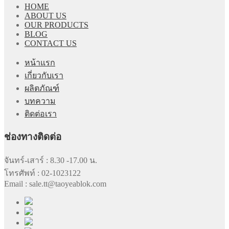
HOME
ABOUT US
OUR PRODUCTS
BLOG
CONTACT US
หน้าแรก
เกี่ยวกับเรา
ผลิตภัณฑ์
บทความ
ติดต่อเรา
ช่องทางติดต่อ
จันทร์-เสาร์ : 8.30 -17.00 น.
โทรศัพท์ : 02-1023122
Email : sale.tt@taoyeablok.com