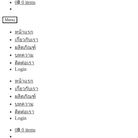
0
฿
0 items
Menu
หน้าแรก
เกี่ยวกับเรา
ผลิตภัณฑ์
บทความ
ติดต่อเรา
Login
หน้าแรก
เกี่ยวกับเรา
ผลิตภัณฑ์
บทความ
ติดต่อเรา
Login
0
฿
0 items