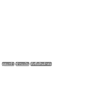
ดูตะกร้า
ชำระเงิน
สั่งซื้อสินค้าต่อ