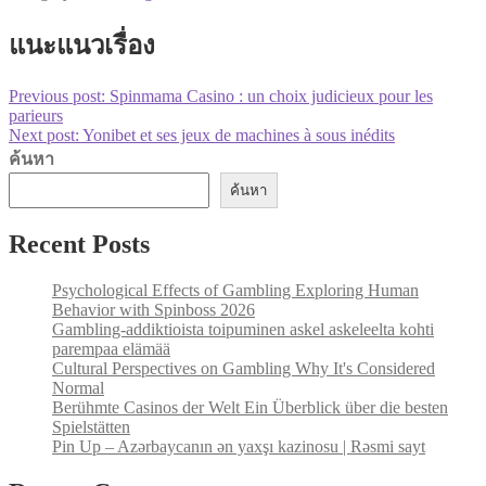
แนะแนวเรื่อง
Previous post:
Spinmama Casino : un choix judicieux pour les
parieurs
Next post:
Yonibet et ses jeux de machines à sous inédits
ค้นหา
ค้นหา
Recent Posts
Psychological Effects of Gambling Exploring Human
Behavior with Spinboss 2026
Gambling-addiktioista toipuminen askel askeleelta kohti
parempaa elämää
Cultural Perspectives on Gambling Why It's Considered
Normal
Berühmte Casinos der Welt Ein Überblick über die besten
Spielstätten
Pin Up – Azərbaycanın ən yaxşı kazinosu | Rəsmi sayt