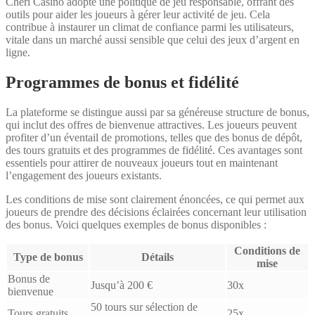
Cheri Casino adopte une politique de jeu responsable, offrant des
outils pour aider les joueurs à gérer leur activité de jeu. Cela
contribue à instaurer un climat de confiance parmi les utilisateurs,
vitale dans un marché aussi sensible que celui des jeux d’argent en
ligne.
Programmes de bonus et fidélité
La plateforme se distingue aussi par sa généreuse structure de bonus,
qui inclut des offres de bienvenue attractives. Les joueurs peuvent
profiter d’un éventail de promotions, telles que des bonus de dépôt,
des tours gratuits et des programmes de fidélité. Ces avantages sont
essentiels pour attirer de nouveaux joueurs tout en maintenant
l’engagement des joueurs existants.
Les conditions de mise sont clairement énoncées, ce qui permet aux
joueurs de prendre des décisions éclairées concernant leur utilisation
des bonus. Voici quelques exemples de bonus disponibles :
Conditions de
Type de bonus
Détails
mise
Bonus de
Jusqu’à 200 €
30x
bienvenue
50 tours sur sélection de
Tours gratuits
25x