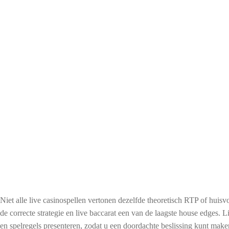
Niet alle live casinospellen vertonen dezelfde theoretisch RTP of huisv
de correcte strategie en live baccarat een van de laagste house edges.
en spelregels presenteren, zodat u een doordachte beslissing kunt maken