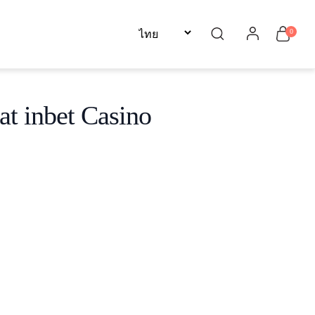
0
at inbet Casino