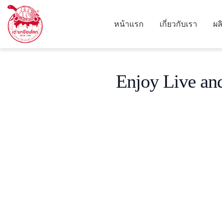
Skip
Skip
to
to
หน้าแรก
เกี่ยวกับเรา
ผล
navigation
content
Enjoy Live and