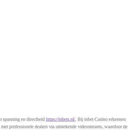
an spanning en directheid
https://inbets.nl/
. Bij inbet Casino erkennen
s met professionele dealers via uitstekende videostreams, waardoor de