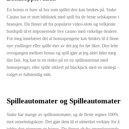
En bonus er bare så bra som spillet den kan brukes på. Stake
Casino har et stort bibliotek med spill fra de beste selskapene i
bransjen. Du finner alt fra populære video-slots og velkjente
bordspill til et imponerende live casino med virkelige dealere.
For meg innebærer det at bonuspengene kan brukes til å finne
nye yndlinger eller spille mer av det jeg fra før liker. Den lette
overgangen mellom bonus og spill gjør at jeg aldri føler meg
låst fast. Jeg kan ta en risiko på en ny spilleautomat med
bonuspenger, eller spille sikkert på blackjack med en strategi –
valget er fullstendig mitt.
Spilleautomater og Spilleautomater
Stake har mange av spilleautomater, og de fleste regnes 100%
mot omsetningskrav. Det gjør dem til et utmerket verktøy for å
jobbe deg gjennom en bonus. Du finner alt fra grunnleggende