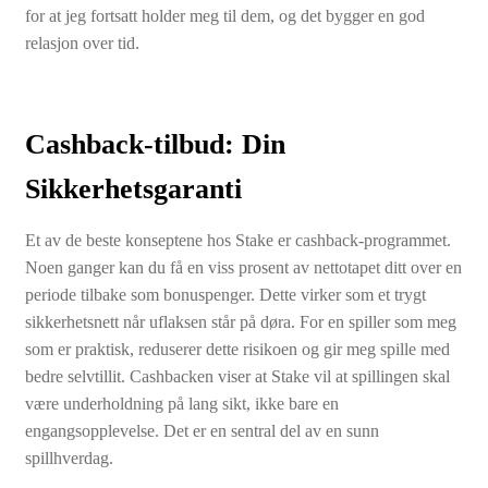
for at jeg fortsatt holder meg til dem, og det bygger en god
relasjon over tid.
Cashback-tilbud: Din
Sikkerhetsgaranti
Et av de beste konseptene hos Stake er cashback-programmet.
Noen ganger kan du få en viss prosent av nettotapet ditt over en
periode tilbake som bonuspenger. Dette virker som et trygt
sikkerhetsnett når uflaksen står på døra. For en spiller som meg
som er praktisk, reduserer dette risikoen og gir meg spille med
bedre selvtillit. Cashbacken viser at Stake vil at spillingen skal
være underholdning på lang sikt, ikke bare en
engangsopplevelse. Det er en sentral del av en sunn
spillhverdag.