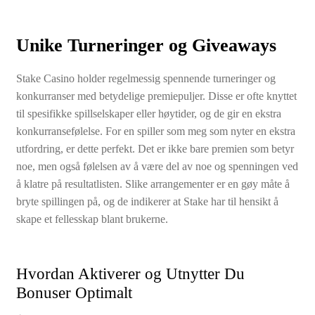
Unike Turneringer og Giveaways
Stake Casino holder regelmessig spennende turneringer og
konkurranser med betydelige premiepuljer. Disse er ofte knyttet
til spesifikke spillselskaper eller høytider, og de gir en ekstra
konkurransefølelse. For en spiller som meg som nyter en ekstra
utfordring, er dette perfekt. Det er ikke bare premien som betyr
noe, men også følelsen av å være del av noe og spenningen ved
å klatre på resultatlisten. Slike arrangementer er en gøy måte å
bryte spillingen på, og de indikerer at Stake har til hensikt å
skape et fellesskap blant brukerne.
Hvordan Aktiverer og Utnytter Du
Bonuser Optimalt