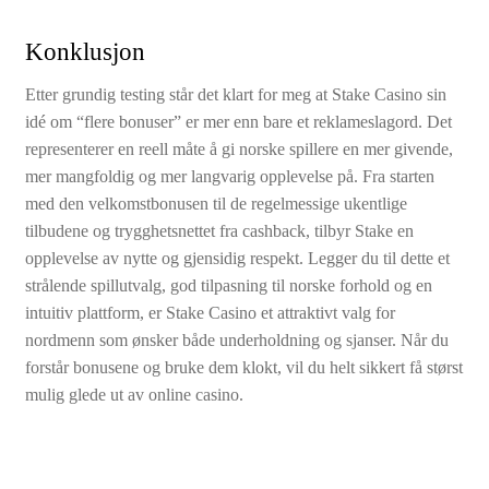
Konklusjon
Etter grundig testing står det klart for meg at Stake Casino sin
idé om “flere bonuser” er mer enn bare et reklameslagord. Det
representerer en reell måte å gi norske spillere en mer givende,
mer mangfoldig og mer langvarig opplevelse på. Fra starten
med den velkomstbonusen til de regelmessige ukentlige
tilbudene og trygghetsnettet fra cashback, tilbyr Stake en
opplevelse av nytte og gjensidig respekt. Legger du til dette et
strålende spillutvalg, god tilpasning til norske forhold og en
intuitiv plattform, er Stake Casino et attraktivt valg for
nordmenn som ønsker både underholdning og sjanser. Når du
forstår bonusene og bruke dem klokt, vil du helt sikkert få størst
mulig glede ut av online casino.