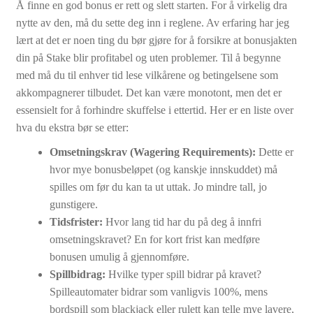
Å finne en god bonus er rett og slett starten. For å virkelig dra
nytte av den, må du sette deg inn i reglene. Av erfaring har jeg
lært at det er noen ting du bør gjøre for å forsikre at bonusjakten
din på Stake blir profitabel og uten problemer. Til å begynne
med må du til enhver tid lese vilkårene og betingelsene som
akkompagnerer tilbudet. Det kan være monotont, men det er
essensielt for å forhindre skuffelse i ettertid. Her er en liste over
hva du ekstra bør se etter:
Omsetningskrav (Wagering Requirements):
Dette er
hvor mye bonusbeløpet (og kanskje innskuddet) må
spilles om før du kan ta ut uttak. Jo mindre tall, jo
gunstigere.
Tidsfrister:
Hvor lang tid har du på deg å innfri
omsetningskravet? En for kort frist kan medføre
bonusen umulig å gjennomføre.
Spillbidrag:
Hvilke typer spill bidrar på kravet?
Spilleautomater bidrar som vanligvis 100%, mens
bordspill som blackjack eller rulett kan telle mye lavere,