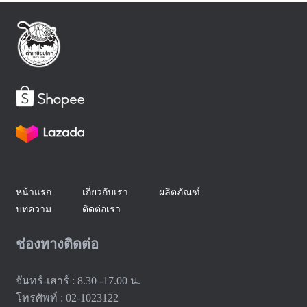
หน้าแรก
เกี่ยวกับเรา
ผลิตภัณฑ์
บทความ
ติดต่อเรา
ช่องทางติดต่อ
จันทร์-เสาร์ : 8.30 -17.00 น.
โทรศัพท์ : 02-1023122