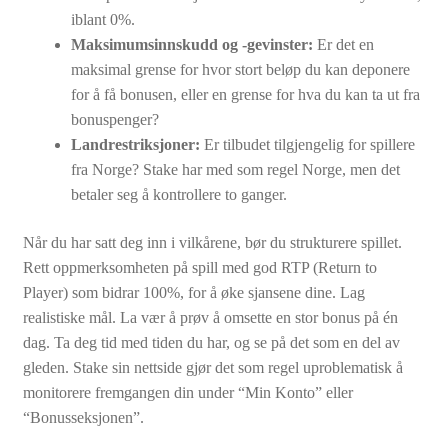
iblant 0%.
Maksimumsinnskudd og -gevinster:
Er det en
maksimal grense for hvor stort beløp du kan deponere
for å få bonusen, eller en grense for hva du kan ta ut fra
bonuspenger?
Landrestriksjoner:
Er tilbudet tilgjengelig for spillere
fra Norge? Stake har med som regel Norge, men det
betaler seg å kontrollere to ganger.
Når du har satt deg inn i vilkårene, bør du strukturere spillet.
Rett oppmerksomheten på spill med god RTP (Return to
Player) som bidrar 100%, for å øke sjansene dine. Lag
realistiske mål. La vær å prøv å omsette en stor bonus på én
dag. Ta deg tid med tiden du har, og se på det som en del av
gleden. Stake sin nettside gjør det som regel uproblematisk å
monitorere fremgangen din under “Min Konto” eller
“Bonusseksjonen”.