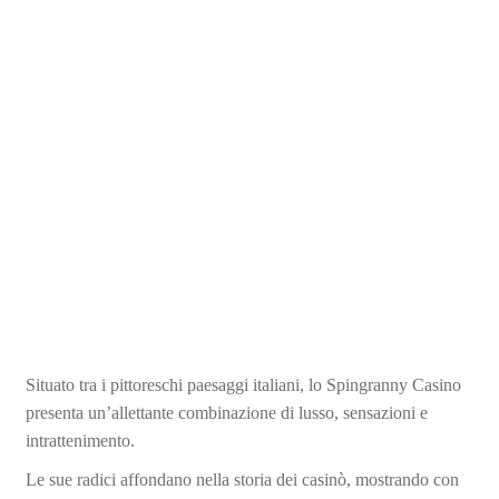
Situato tra i pittoreschi paesaggi italiani, lo Spingranny Casino
presenta un’allettante combinazione di lusso, sensazioni e
intrattenimento.
Le sue radici affondano nella storia dei casinò, mostrando con