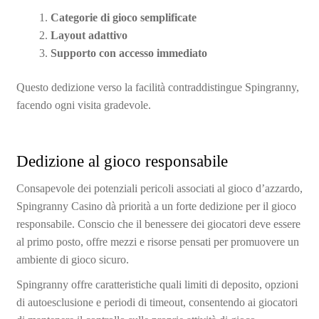
Categorie di gioco semplificate
Layout adattivo
Supporto con accesso immediato
Questo dedizione verso la facilità contraddistingue Spingranny,
facendo ogni visita gradevole.
Dedizione al gioco responsabile
Consapevole dei potenziali pericoli associati al gioco d’azzardo,
Spingranny Casino dà priorità a un forte dedizione per il gioco
responsabile. Conscio che il benessere dei giocatori deve essere
al primo posto, offre mezzi e risorse pensati per promuovere un
ambiente di gioco sicuro.
Spingranny offre caratteristiche quali limiti di deposito, opzioni
di autoesclusione e periodi di timeout, consentendo ai giocatori