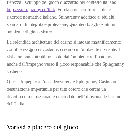
fierezza l’sviluppo del gioco d’azzardo nel contesto italiano
https://spin-granny.eu/it-it/
. Fondato nel conformità delle
rigorose normative italiane, Spingranny aderisce ai più alti
standard di integrità e protezione, garantendo agli ospiti un
ambiente di gioco sicuro.
La splendida architettura del casinò si integra magnificamente
con il paesaggio circostante, creando un’ambiente invitante. I
visitatori sono attratti non solo dall’ambiente raffinato, ma
anche dall’impegno verso il gioco responsabile che Spingranny
sostiene.
Questa impegno all’eccellenza rende Spingranny Casino una
destinazione imperdibile per tutti coloro che cerchi un
divertimento emozionante circondato nell’affascinante fascino
dell’Italia.
Varietà e piacere del gioco