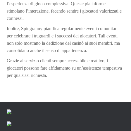
l’esperienza di gioco complessiva. Queste piattaforme
stimolano l’interazione, facendo sentire i giocatori valorizzati e
connessi.
Inoltre, Spingranny pianifica regolarmente eventi comunitari
per celebrare i traguardi e i successi dei giocatori. Tali eventi
non solo mostrano la dedizione del casinò ai suoi membri, ma
consolidano anche il senso di appartenenza.
Grazie al servizio clienti sempre accessibile e reattivo, i
giocatori possono fare affidamento su un’assistenza tempestiva
per qualsiasi richiesta.