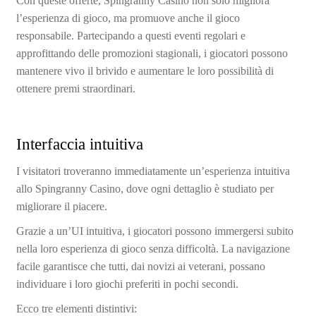
Con queste offerte, Spingranny Casino non solo migliora
l’esperienza di gioco, ma promuove anche il gioco
responsabile. Partecipando a questi eventi regolari e
approfittando delle promozioni stagionali, i giocatori possono
mantenere vivo il brivido e aumentare le loro possibilità di
ottenere premi straordinari.
Interfaccia intuitiva
I visitatori troveranno immediatamente un’esperienza intuitiva
allo Spingranny Casino, dove ogni dettaglio è studiato per
migliorare il piacere.
Grazie a un’UI intuitiva, i giocatori possono immergersi subito
nella loro esperienza di gioco senza difficoltà. La navigazione
facile garantisce che tutti, dai novizi ai veterani, possano
individuare i loro giochi preferiti in pochi secondi.
Ecco tre elementi distintivi: