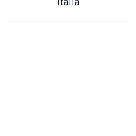
Italia