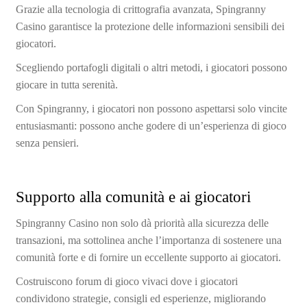
Grazie alla tecnologia di crittografia avanzata, Spingranny
Casino garantisce la protezione delle informazioni sensibili dei
giocatori.
Scegliendo portafogli digitali o altri metodi, i giocatori possono
giocare in tutta serenità.
Con Spingranny, i giocatori non possono aspettarsi solo vincite
entusiasmanti: possono anche godere di un’esperienza di gioco
senza pensieri.
Supporto alla comunità e ai giocatori
Spingranny Casino non solo dà priorità alla sicurezza delle
transazioni, ma sottolinea anche l’importanza di sostenere una
comunità forte e di fornire un eccellente supporto ai giocatori.
Costruiscono forum di gioco vivaci dove i giocatori
condividono strategie, consigli ed esperienze, migliorando