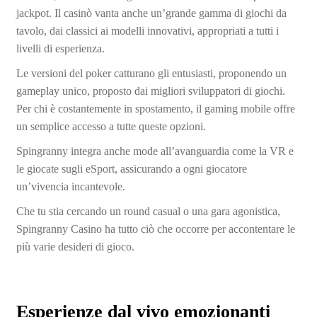
jackpot. Il casinò vanta anche un’grande gamma di giochi da
tavolo, dai classici ai modelli innovativi, appropriati a tutti i
livelli di esperienza.
Le versioni del poker catturano gli entusiasti, proponendo un
gameplay unico, proposto dai migliori sviluppatori di giochi.
Per chi è costantemente in spostamento, il gaming mobile offre
un semplice accesso a tutte queste opzioni.
Spingranny integra anche mode all’avanguardia come la VR e
le giocate sugli eSport, assicurando a ogni giocatore
un’vivencia incantevole.
Che tu stia cercando un round casual o una gara agonistica,
Spingranny Casino ha tutto ciò che occorre per accontentare le
più varie desideri di gioco.
Esperienze dal vivo emozionanti