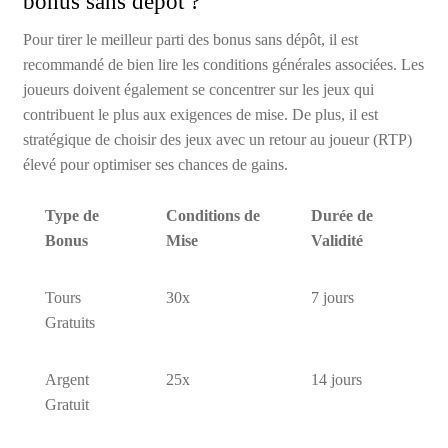
bonus sans dépôt ?
Pour tirer le meilleur parti des bonus sans dépôt, il est
recommandé de bien lire les conditions générales associées. Les
joueurs doivent également se concentrer sur les jeux qui
contribuent le plus aux exigences de mise. De plus, il est
stratégique de choisir des jeux avec un retour au joueur (RTP)
élevé pour optimiser ses chances de gains.
Type de
Conditions de
Durée de
Bonus
Mise
Validité
Tours
30x
7 jours
Gratuits
Argent
25x
14 jours
Gratuit