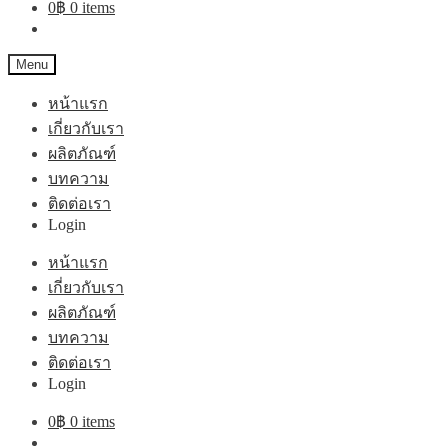
0
฿
0 items
Menu
หน้าแรก
เกี่ยวกับเรา
ผลิตภัณฑ์
บทความ
ติดต่อเรา
Login
หน้าแรก
เกี่ยวกับเรา
ผลิตภัณฑ์
บทความ
ติดต่อเรา
Login
0
฿
0 items