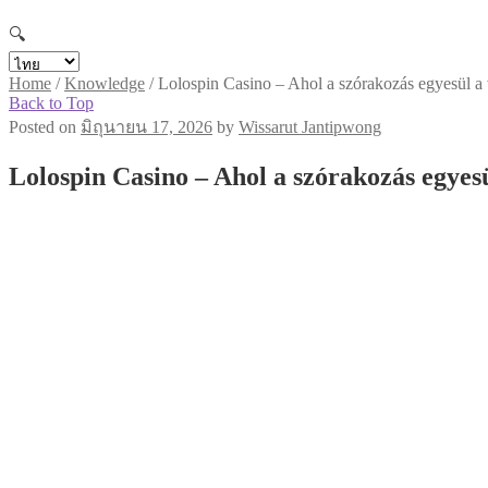
🔍
Home
/
Knowledge
/
Lolospin Casino – Ahol a szórakozás egyesül 
Back to Top
Posted on
มิถุนายน 17, 2026
by
Wissarut Jantipwong
Lolospin Casino – Ahol a szórakozás egye