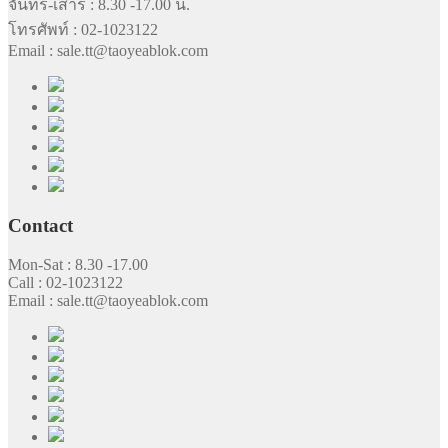
จันทร์-เสาร์ : 8.30 -17.00 น.
โทรศัพท์ : 02-1023122
Email : sale.tt@taoyeablok.com
Contact
Mon-Sat : 8.30 -17.00
Call : 02-1023122
Email : sale.tt@taoyeablok.com