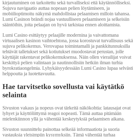
kirjautuminen on tarkoitettu sekä turvalliseksi että käytännölliseksi.
Sujuva navigaatio auttaa nopeaan pelien löytämiseen, ja
mobiilioptimoitu näkymä mahdollistaa pelaamisen milloin tahansa.
Lumi Casinon brändi nojaa vastuulliseen pelaamiseen ja selkeisiin
sääntöihin, joita pelaajan on hyvä tarkistaa ennen aloittamista.
Lumi Casino esittäytyy pelaajille modernina ja vaivattomana
virtuaalisen kasinon vaihtoehtona, jossa korostuvat turvallisuus sekä
sujuva pelikokemus. Verovapaa toimintamalli ja pankkitunnuksilla
tehtävät talletukset sekä kotiutukset muodostavat perustan, jolle
käyttäjät rakentavat pelikokemuksensa. Näin ollen vierailijat voivat
keskittyä pelien valintaan ja nautinnollisiin hetkiin ilman turhia
byrokratiaongelmia. Lyhykäisyydessään Lumi Casino lupaa selvästi
helppoutta ja luotettavuutta.
Hae tarvitsetko sovellusta vai käytätkö
selainta
Sivuston vakaus ja nopeus ovat tärkeitä näkökohtia: latausajat ovat
lyhyet ja käyttöliittymä reagoi nopeasti. Tämä auttaa pitämään
mielenkiinnon yllä ja vähentää keskeytyksiä pelaamisen aikana.
Sivuston suunnittelu painottaa selkeää informaatiota ja suoria
vastauksia yleisimpiin kysymyksiin. Tämä vähentää turhaa