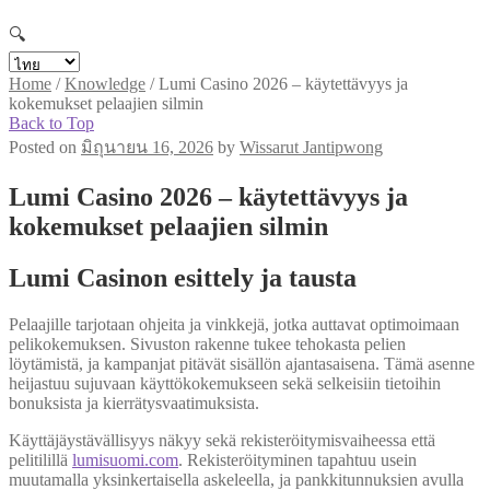
🔍
Home
/
Knowledge
/
Lumi Casino 2026 – käytettävyys ja
kokemukset pelaajien silmin
Back to Top
Posted on
มิถุนายน 16, 2026
by
Wissarut Jantipwong
Lumi Casino 2026 – käytettävyys ja
kokemukset pelaajien silmin
Lumi Casinon esittely ja tausta
Pelaajille tarjotaan ohjeita ja vinkkejä, jotka auttavat optimoimaan
pelikokemuksen. Sivuston rakenne tukee tehokasta pelien
löytämistä, ja kampanjat pitävät sisällön ajantasaisena. Tämä asenne
heijastuu sujuvaan käyttökokemukseen sekä selkeisiin tietoihin
bonuksista ja kierrätysvaatimuksista.
Käyttäjäystävällisyys näkyy sekä rekisteröitymisvaiheessa että
pelitilillä
lumisuomi.com
. Rekisteröityminen tapahtuu usein
muutamalla yksinkertaisella askeleella, ja pankkitunnuksien avulla