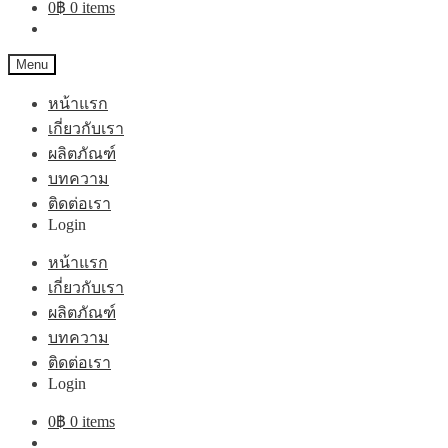
0
฿
0 items
Menu
หน้าแรก
เกี่ยวกับเรา
ผลิตภัณฑ์
บทความ
ติดต่อเรา
Login
หน้าแรก
เกี่ยวกับเรา
ผลิตภัณฑ์
บทความ
ติดต่อเรา
Login
0
฿
0 items