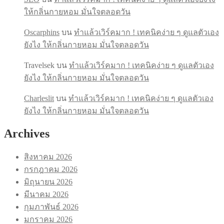
ให้กลิ่นกายหอม มั่นใจตลอดวัน
Oscarphins
บน
ทำแล้วเวิร์คมาก ! เทคนิคง่าย ๆ ดูแลตัวเอง
ยังไง ให้กลิ่นกายหอม มั่นใจตลอดวัน
Travelsek
บน
ทำแล้วเวิร์คมาก ! เทคนิคง่าย ๆ ดูแลตัวเอง
ยังไง ให้กลิ่นกายหอม มั่นใจตลอดวัน
Charleslit
บน
ทำแล้วเวิร์คมาก ! เทคนิคง่าย ๆ ดูแลตัวเอง
ยังไง ให้กลิ่นกายหอม มั่นใจตลอดวัน
Archives
สิงหาคม 2026
กรกฎาคม 2026
มิถุนายน 2026
มีนาคม 2026
กุมภาพันธ์ 2026
มกราคม 2026