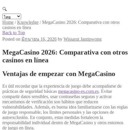
🔍
Home
/
Knowledge
/
MegaCasino 2026: Comparativa con otros
casinos en línea
Back to Top
Posted on
มิถุนายน 16, 2026
by
Wissarut Jantipwong
MegaCasino 2026: Comparativa con otros
casinos en línea
Ventajas de empezar con MegaCasino
Es útil recordar que la experiencia de juego debe acompañarse de
prácticas de seguridad básicas
megacasino-es.com.es
. Evitar
compartir datos sensibles, usar contraseñas seguras y activar
mecanismos de verificación son hábitos que reducen
vulnerabilidades. Además, es buena idea familiarizarse con las reglas
de juego responsable, los límites personales y las opciones de
autoexclusión. En conjunto, estas medidas fortalecen la
responsabilidad individual dentro de MegaCasino y otros entornos
de juego en línea.