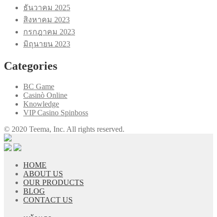
ธันวาคม 2025
สิงหาคม 2023
กรกฎาคม 2023
มิถุนายน 2023
Categories
BC Game
Casinò Online
Knowledge
VIP Casino Spinboss
© 2020 Teema, Inc. All rights reserved.
HOME
ABOUT US
OUR PRODUCTS
BLOG
CONTACT US