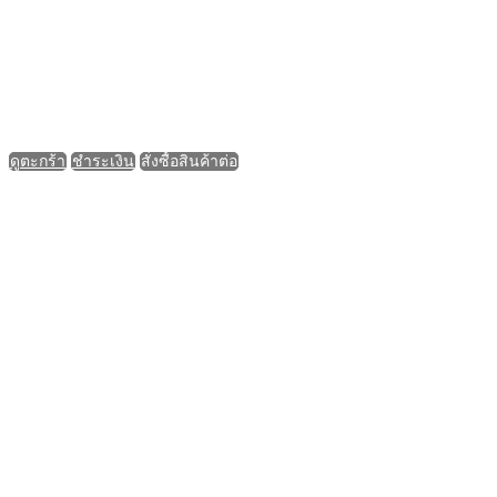
ดูตะกร้า
ชำระเงิน
สั่งซื้อสินค้าต่อ