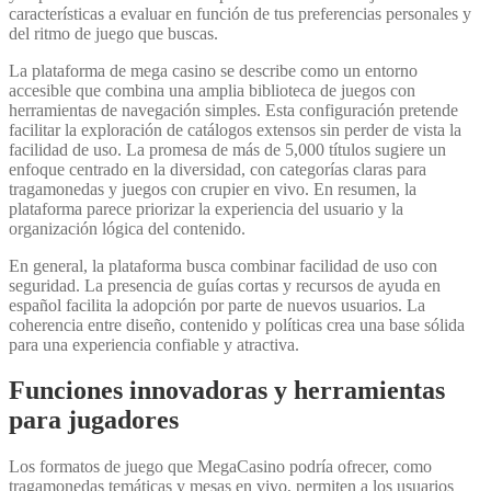
características a evaluar en función de tus preferencias personales y
del ritmo de juego que buscas.
La plataforma de mega casino se describe como un entorno
accesible que combina una amplia biblioteca de juegos con
herramientas de navegación simples. Esta configuración pretende
facilitar la exploración de catálogos extensos sin perder de vista la
facilidad de uso. La promesa de más de 5,000 títulos sugiere un
enfoque centrado en la diversidad, con categorías claras para
tragamonedas y juegos con crupier en vivo. En resumen, la
plataforma parece priorizar la experiencia del usuario y la
organización lógica del contenido.
En general, la plataforma busca combinar facilidad de uso con
seguridad. La presencia de guías cortas y recursos de ayuda en
español facilita la adopción por parte de nuevos usuarios. La
coherencia entre diseño, contenido y políticas crea una base sólida
para una experiencia confiable y atractiva.
Funciones innovadoras y herramientas
para jugadores
Los formatos de juego que MegaCasino podría ofrecer, como
tragamonedas temáticas y mesas en vivo, permiten a los usuarios