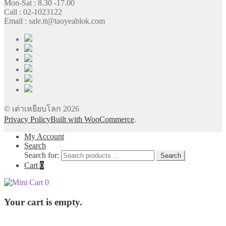
Mon-Sat : 8.30 -17.00
Call : 02-1023122
Email : sale.tt@taoyeablok.com
© เต่าเหยียบโลก 2026
Privacy Policy
Built with WooCommerce
.
My Account
Search
Search for:
Search
Cart
0
0
Your cart is empty.