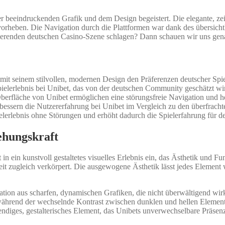
 beeindruckenden Grafik und dem Design begeistert. Die elegante, zeit
orheben. Die Navigation durch die Plattformen war dank des übersichtli
erenden deutschen Casino-Szene schlagen? Dann schauen wir uns genaue
mit seinem stilvollen, modernen Design den Präferenzen deutscher Spie
pielerlebnis bei Unibet, das von der deutschen Community geschätzt wi
berfläche von Unibet ermöglichen eine störungsfreie Navigation und
essern die Nutzererfahrung bei Unibet im Vergleich zu den überfrach
ielerlebnis ohne Störungen und erhöht dadurch die Spielerfahrung für de
ehungskraft
n ein kunstvoll gestaltetes visuelles Erlebnis ein, das Ästhetik und Funk
heit zugleich verkörpert. Die ausgewogene Ästhetik lässt jedes Element
ation aus scharfen, dynamischen Grafiken, die nicht überwältigend wi
 während der wechselnde Kontrast zwischen dunklen und hellen Elemente
lebendiges, gestalterisches Element, das Unibets unverwechselbare Präsenz