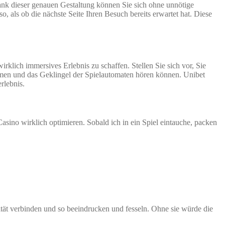
 Dank dieser genauen Gestaltung können Sie sich ohne unnötige
, als ob die nächste Seite Ihren Besuch bereits erwartet hat. Diese
irklich immersives Erlebnis zu schaffen. Stellen Sie sich vor, Sie
ehmen und das Geklingel der Spielautomaten hören können. Unibet
rlebnis.
asino wirklich optimieren. Sobald ich in ein Spiel eintauche, packen
ität verbinden und so beeindrucken und fesseln. Ohne sie würde die