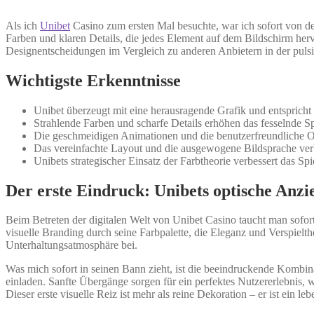
Als ich
Unibet
Casino zum ersten Mal besuchte, war ich sofort von der
Farben und klaren Details, die jedes Element auf dem Bildschirm herv
Designentscheidungen im Vergleich zu anderen Anbietern in der pulsi
Wichtigste Erkenntnisse
Unibet überzeugt mit eine herausragende Grafik und entspricht 
Strahlende Farben und scharfe Details erhöhen das fesselnde S
Die geschmeidigen Animationen und die benutzerfreundliche O
Das vereinfachte Layout und die ausgewogene Bildsprache verb
Unibets strategischer Einsatz der Farbtheorie verbessert das Sp
Der erste Eindruck: Unibets optische Anzi
Beim Betreten der digitalen Welt von Unibet Casino taucht man sofort i
visuelle Branding durch seine Farbpalette, die Eleganz und Verspielt
Unterhaltungsatmosphäre bei.
Was mich sofort in seinen Bann zieht, ist die beeindruckende Kombin
einladen. Sanfte Übergänge sorgen für ein perfektes Nutzererlebnis,
Dieser erste visuelle Reiz ist mehr als reine Dekoration – er ist ein 