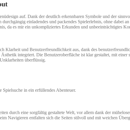
out
Menüdesign auf. Dank der deutlich erkennbaren Symbole und der sinnvol
n durchgängig einladendes und packendes Spielerlebnis, ohne dabei an
ebnis, da es mir ein unkompliziertes Erkunden und unbeeinträchtigtes Ko
rch Klarheit und Benutzerfreundlichkeit aus, dank des benutzerfreund
ie Ästhetik integriert. Die Benutzeroberfläche ist klar gestaltet, mit e
Unklarheiten überflüssig.
 Spielsuche in ein erfüllendes Abenteuer.
iten durch eine sorgfältig gestaltete Welt, vor allem dank der mühelos
m Navigieren entfalten sich die Seiten stilvoll und mit weichen Über