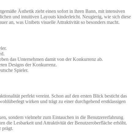
gemäße Ästhetik zieht einen sofort in ihren Bann, mit intensiven
chen und intuitiven Layouts kinderleicht. Neugierig, wie sich diese
r an, was Unibets visuelle Attraktivität so besonders macht.
ler.
rd.
 heben das Unternehmen damit von der Konkurrenz ab.
teten Designs der Konkurrenz.
utsche Spieler.
tionalität perfekt vereint. Schon auf den ersten Blick besticht das
 wohlüberlegt wirken und trägt zu einer durchgehend erstklassigen
rken, sondern vielmehr zum Eintauchen in die Benutzererfahrung
n die Lesbarkeit und Attraktivität der Benutzeroberfläche erhöht.
 prägt.