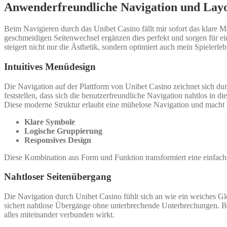
Anwenderfreundliche Navigation und Lay
Beim Navigieren durch das Unibet Casino fällt mir sofort das klare 
geschmeidigen Seitenwechsel ergänzen dies perfekt und sorgen für ei
steigert nicht nur die Ästhetik, sondern optimiert auch mein Spielerl
Intuitives Menüdesign
Die Navigation auf der Plattform von Unibet Casino zeichnet sich du
feststellen, dass sich die benutzerfreundliche Navigation nahtlos in d
Diese moderne Struktur erlaubt eine mühelose Navigation und macht 
Klare Symbole
Logische Gruppierung
Responsives Design
Diese Kombination aus Form und Funktion transformiert eine einfache
Nahtloser Seitenübergang
Die Navigation durch Unibet Casino fühlt sich an wie ein weiches Gle
sichert nahtlose Übergänge ohne unterbrechende Unterbrechungen. Bei
alles miteinander verbunden wirkt.