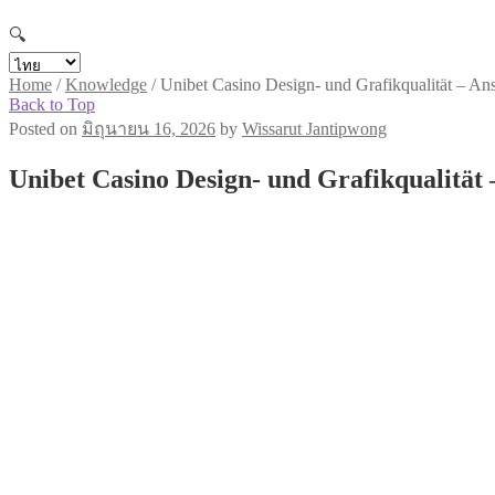
🔍
Home
/
Knowledge
/
Unibet Casino Design- und Grafikqualität – Ans
Back to Top
Posted on
มิถุนายน 16, 2026
by
Wissarut Jantipwong
Unibet Casino Design- und Grafikqualität 