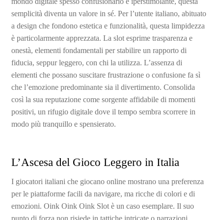
mondo digitale spesso confusionario e iperstimolante, questa
semplicità diventa un valore in sé. Per l’utente italiano, abituato
a design che fondono estetica e funzionalità, questa limpidezza
è particolarmente apprezzata. La slot esprime trasparenza e
onestà, elementi fondamentali per stabilire un rapporto di
fiducia, seppur leggero, con chi la utilizza. L’assenza di
elementi che possano suscitare frustrazione o confusione fa sì
che l’emozione predominante sia il divertimento. Consolida
così la sua reputazione come sorgente affidabile di momenti
positivi, un rifugio digitale dove il tempo sembra scorrere in
modo più tranquillo e spensierato.
L’Ascesa del Gioco Leggero in Italia
I giocatori italiani che giocano online mostrano una preferenza
per le piattaforme facili da navigare, ma ricche di colori e di
emozioni. Oink Oink Oink Slot è un caso esemplare. Il suo
punto di forza non risiede in tattiche intricate o narrazioni