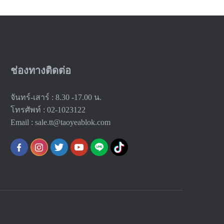
ช่องทางติดต่อ
จันทร์-เสาร์ : 8.30 -17.00 น.
โทรศัพท์ : 02-1023122
Email : sale.tt@taoyeablok.com