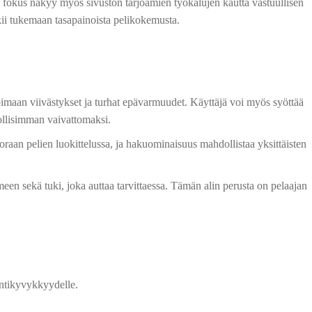
mä fokus näkyy myös sivuston tarjoamien työkalujen kautta vastuullisen
rkii tukemaan tasapainoista pelikokemusta.
moimaan viivästykset ja turhat epävarmuudet. Käyttäjä voi myös syöttää
dollisimman vaivattomaksi.
suoraan pelien luokittelussa, ja hakuominaisuus mahdollistaa yksittäisten
meen sekä tuki, joka auttaa tarvittaessa. Tämän alin perusta on pelaajan
intikyvykkyydelle.