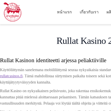
Skip
Skip
to
to
หน้าแรก
เกี่ยวกับเรา
ผล
navigation
content
Rullat Kasino 
Rullat Kasinon identiteetti arjessa peliaktiiville
Käyttöliittymän sanelemana mobiililiittymä seuraa nykyaikaisia standarde
rullatcasinos.fi
. Tämä mahdollistaa siirtymisen paikalta toiseen sekä ko
käyttäjätyytyväisyyden kannalta.
Rullat Kasino on nykyaikainen pelisivusto, joka rakentaa ensikokemuksen 
kannattaa pitää mielessä aloittaessaan pelaamisen. Tämän katsauksen t
vastuullisuuden merkitystä. Pelaaja voi löytää täältä ohjeita ja viitteitä o