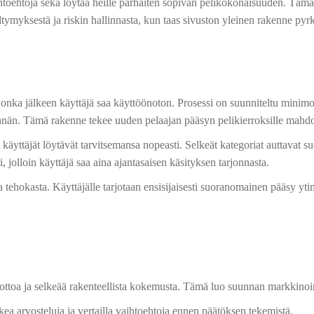
vaihtoehtoja sekä löytää heille parhaiten sopivan pelikokonaisuuden. Tä
ltymyksestä ja riskin hallinnasta, kun taas sivuston yleinen rakenne py
s, jonka jälkeen käyttäjä saa käyttöönoton. Prosessi on suunniteltu mini
ksynnän. Tämä rakenne tekee uuden pelaajan pääsyn pelikierroksille mah
et käyttäjät löytävät tarvitsemansa nopeasti. Selkeät kategoriat auttavat 
i, jolloin käyttäjä saa aina ajantasaisen käsityksen tarjonnasta.
 tehokasta. Käyttäjälle tarjotaan ensisijaisesti suoranomainen pääsy yti
ottoa ja selkeää rakenteellista kokemusta. Tämä luo suunnan markkino
a arvosteluja ja vertailla vaihtoehtoja ennen päätöksen tekemistä.