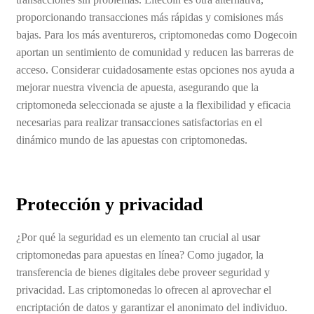
proporcionando transacciones más rápidas y comisiones más
bajas. Para los más aventureros, criptomonedas como Dogecoin
aportan un sentimiento de comunidad y reducen las barreras de
acceso. Considerar cuidadosamente estas opciones nos ayuda a
mejorar nuestra vivencia de apuesta, asegurando que la
criptomoneda seleccionada se ajuste a la flexibilidad y eficacia
necesarias para realizar transacciones satisfactorias en el
dinámico mundo de las apuestas con criptomonedas.
Protección y privacidad
¿Por qué la seguridad es un elemento tan crucial al usar
criptomonedas para apuestas en línea? Como jugador, la
transferencia de bienes digitales debe proveer seguridad y
privacidad. Las criptomonedas lo ofrecen al aprovechar el
encriptación de datos y garantizar el anonimato del individuo.