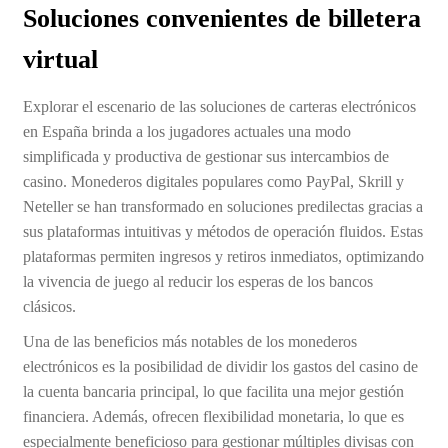
Soluciones convenientes de billetera
virtual
Explorar el escenario de las soluciones de carteras electrónicos
en España brinda a los jugadores actuales una modo
simplificada y productiva de gestionar sus intercambios de
casino. Monederos digitales populares como PayPal, Skrill y
Neteller se han transformado en soluciones predilectas gracias a
sus plataformas intuitivas y métodos de operación fluidos. Estas
plataformas permiten ingresos y retiros inmediatos, optimizando
la vivencia de juego al reducir los esperas de los bancos
clásicos.
Una de las beneficios más notables de los monederos
electrónicos es la posibilidad de dividir los gastos del casino de
la cuenta bancaria principal, lo que facilita una mejor gestión
financiera. Además, ofrecen flexibilidad monetaria, lo que es
especialmente beneficioso para gestionar múltiples divisas con