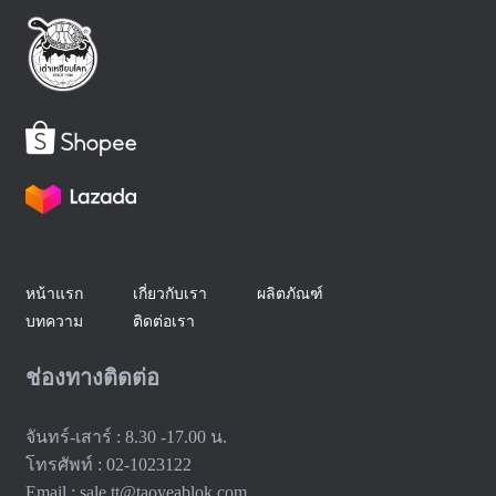
หน้าแรก
เกี่ยวกับเรา
ผลิตภัณฑ์
บทความ
ติดต่อเรา
ช่องทางติดต่อ
จันทร์-เสาร์ : 8.30 -17.00 น.
โทรศัพท์ : 02-1023122
Email : sale.tt@taoyeablok.com