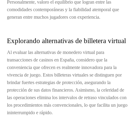
Personalmente, valoro el equilibrio que logran entre las
comodidades contemporáneas y la fiabilidad atemporal que
generan entre muchos jugadores con experiencia.
Explorando alternativas de billetera virtual
Al evaluar las alternativas de monedero virtual para
transacciones de casinos en España, considero que la
conveniencia que ofrecen es realmente innovadora para la
vivencia de juego. Estos billeteras virtuales se distinguen por
brindar fuertes estrategias de protección, asegurando la
protección de sus datos financieros. Asimismo, la celeridad de
las operaciones elimina los intervalos de retraso vinculados con
los procedimientos más convencionales, lo que facilita un juego
ininterrumpido e rápido.