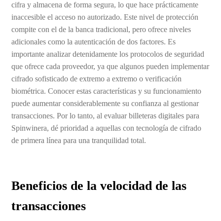
cifra y almacena de forma segura, lo que hace prácticamente
inaccesible el acceso no autorizado. Este nivel de protección
compite con el de la banca tradicional, pero ofrece niveles
adicionales como la autenticación de dos factores. Es
importante analizar detenidamente los protocolos de seguridad
que ofrece cada proveedor, ya que algunos pueden implementar
cifrado sofisticado de extremo a extremo o verificación
biométrica. Conocer estas características y su funcionamiento
puede aumentar considerablemente su confianza al gestionar
transacciones. Por lo tanto, al evaluar billeteras digitales para
Spinwinera, dé prioridad a aquellas con tecnología de cifrado
de primera línea para una tranquilidad total.
Beneficios de la velocidad de las
transacciones