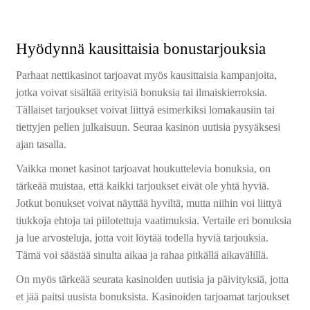
Hyödynnä kausittaisia bonustarjouksia
Parhaat nettikasinot tarjoavat myös kausittaisia kampanjoita,
jotka voivat sisältää erityisiä bonuksia tai ilmaiskierroksia.
Tällaiset tarjoukset voivat liittyä esimerkiksi lomakausiin tai
tiettyjen pelien julkaisuun. Seuraa kasinon uutisia pysyäksesi
ajan tasalla.
Vaikka monet kasinot tarjoavat houkuttelevia bonuksia, on
tärkeää muistaa, että kaikki tarjoukset eivät ole yhtä hyviä.
Jotkut bonukset voivat näyttää hyviltä, mutta niihin voi liittyä
tiukkoja ehtoja tai piilotettuja vaatimuksia. Vertaile eri bonuksia
ja lue arvosteluja, jotta voit löytää todella hyviä tarjouksia.
Tämä voi säästää sinulta aikaa ja rahaa pitkällä aikavälillä.
On myös tärkeää seurata kasinoiden uutisia ja päivityksiä, jotta
et jää paitsi uusista bonuksista. Kasinoiden tarjoamat tarjoukset