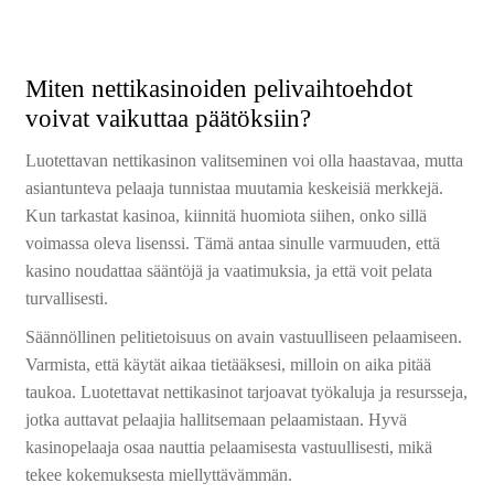
Miten nettikasinoiden pelivaihtoehdot
voivat vaikuttaa päätöksiin?
Luotettavan nettikasinon valitseminen voi olla haastavaa, mutta
asiantunteva pelaaja tunnistaa muutamia keskeisiä merkkejä.
Kun tarkastat kasinoa, kiinnitä huomiota siihen, onko sillä
voimassa oleva lisenssi. Tämä antaa sinulle varmuuden, että
kasino noudattaa sääntöjä ja vaatimuksia, ja että voit pelata
turvallisesti.
Säännöllinen pelitietoisuus on avain vastuulliseen pelaamiseen.
Varmista, että käytät aikaa tietääksesi, milloin on aika pitää
taukoa. Luotettavat nettikasinot tarjoavat työkaluja ja resursseja,
jotka auttavat pelaajia hallitsemaan pelaamistaan. Hyvä
kasinopelaaja osaa nauttia pelaamisesta vastuullisesti, mikä
tekee kokemuksesta miellyttävämmän.