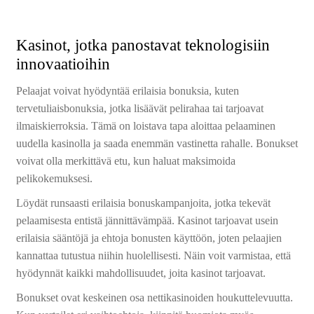
Kasinot, jotka panostavat teknologisiin
innovaatioihin
Pelaajat voivat hyödyntää erilaisia bonuksia, kuten
tervetuliaisbonuksia, jotka lisäävät pelirahaa tai tarjoavat
ilmaiskierroksia. Tämä on loistava tapa aloittaa pelaaminen
uudella kasinolla ja saada enemmän vastinetta rahalle. Bonukset
voivat olla merkittävä etu, kun haluat maksimoida
pelikokemuksesi.
Löydät runsaasti erilaisia bonuskampanjoita, jotka tekevät
pelaamisesta entistä jännittävämpää. Kasinot tarjoavat usein
erilaisia sääntöjä ja ehtoja bonusten käyttöön, joten pelaajien
kannattaa tutustua niihin huolellisesti. Näin voit varmistaa, että
hyödynnät kaikki mahdollisuudet, joita kasinot tarjoavat.
Bonukset ovat keskeinen osa nettikasinoiden houkuttelevuutta.