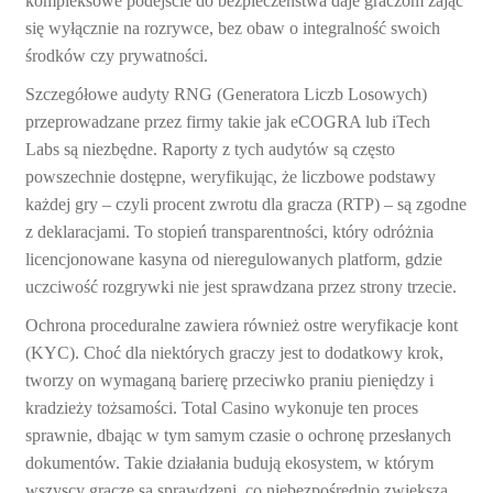
kompleksowe podejście do bezpieczeństwa daje graczom zająć
się wyłącznie na rozrywce, bez obaw o integralność swoich
środków czy prywatności.
Szczegółowe audyty RNG (Generatora Liczb Losowych)
przeprowadzane przez firmy takie jak eCOGRA lub iTech
Labs są niezbędne. Raporty z tych audytów są często
powszechnie dostępne, weryfikując, że liczbowe podstawy
każdej gry – czyli procent zwrotu dla gracza (RTP) – są zgodne
z deklaracjami. To stopień transparentności, który odróżnia
licencjonowane kasyna od nieregulowanych platform, gdzie
uczciwość rozgrywki nie jest sprawdzana przez strony trzecie.
Ochrona proceduralne zawiera również ostre weryfikacje kont
(KYC). Choć dla niektórych graczy jest to dodatkowy krok,
tworzy on wymaganą barierę przeciwko praniu pieniędzy i
kradzieży tożsamości. Total Casino wykonuje ten proces
sprawnie, dbając w tym samym czasie o ochronę przesłanych
dokumentów. Takie działania budują ekosystem, w którym
wszyscy gracze są sprawdzeni, co niebezpośrednio zwiększa