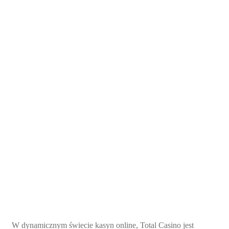
W dynamicznym świecie kasyn online, Total Casino jest