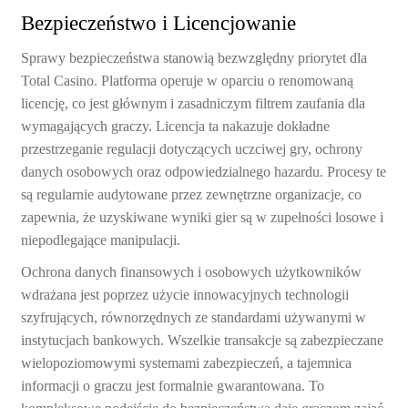
Bezpieczeństwo i Licencjowanie
Sprawy bezpieczeństwa stanowią bezwzględny priorytet dla
Total Casino. Platforma operuje w oparciu o renomowaną
licencję, co jest głównym i zasadniczym filtrem zaufania dla
wymagających graczy. Licencja ta nakazuje dokładne
przestrzeganie regulacji dotyczących uczciwej gry, ochrony
danych osobowych oraz odpowiedzialnego hazardu. Procesy te
są regularnie audytowane przez zewnętrzne organizacje, co
zapewnia, że uzyskiwane wyniki gier są w zupełności losowe i
niepodlegające manipulacji.
Ochrona danych finansowych i osobowych użytkowników
wdrażana jest poprzez użycie innowacyjnych technologii
szyfrujących, równorzędnych ze standardami używanymi w
instytucjach bankowych. Wszelkie transakcje są zabezpieczane
wielopoziomowymi systemami zabezpieczeń, a tajemnica
informacji o graczu jest formalnie gwarantowana. To