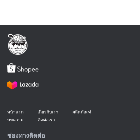
หน้าแรก
เกี่ยวกับเรา
ผลิตภัณฑ์
บทความ
ติดต่อเรา
ช่องทางติดต่อ