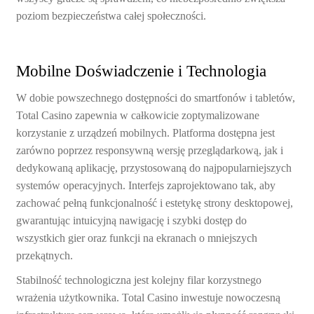
poziom bezpieczeństwa całej społeczności.
Mobilne Doświadczenie i Technologia
W dobie powszechnego dostępności do smartfonów i tabletów,
Total Casino zapewnia w całkowicie zoptymalizowane
korzystanie z urządzeń mobilnych. Platforma dostępna jest
zarówno poprzez responsywną wersję przeglądarkową, jak i
dedykowaną aplikację, przystosowaną do najpopularniejszych
systemów operacyjnych. Interfejs zaprojektowano tak, aby
zachować pełną funkcjonalność i estetykę strony desktopowej,
gwarantując intuicyjną nawigację i szybki dostęp do
wszystkich gier oraz funkcji na ekranach o mniejszych
przekątnych.
Stabilność technologiczna jest kolejny filar korzystnego
wrażenia użytkownika. Total Casino inwestuje nowoczesną