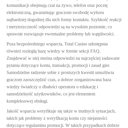
komunikacji obejmują czat na żywo, telefon oraz pocztę
elektroniczną, gwarantując graczom swobodę wyboru
najbardziej dogodnej dla nich formy kontaktu. Szybkość reakcji
i merytoryczność odpowiedzi są na wysokim poziomie, co
sprawnie rozwiązuje ewentualne problemy lub wątpliwości.
Poza bezpośredniego wsparcia, Total Casino udostępnia
również rozległą bazę wiedzy w formie sekcji FAQ.
Znajdować w niej można odpowiedzi na najczęściej zadawane
pytania dotyczące konta, transakcji, promocji i zasad gier.
Samodzielne radzenie sobie z prostszych kwestii umożliwia
graczom zaoszczędzić czas, a dobrze zorganizowana baza
wiedzy świadczy o dbałości operatora o edukację i
samodzielność użytkowników, co jest elementem
kompleksowej obsługi.
Jakość wsparcia weryfikuje się także w trudnych sytuacjach,
takich jak problemy z weryfikacją konta czy niejasności
dotyczące regulaminu promocji. W takich przypadkach dobrze