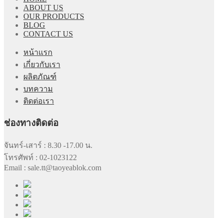
ABOUT US
OUR PRODUCTS
BLOG
CONTACT US
หน้าแรก
เกี่ยวกับเรา
ผลิตภัณฑ์
บทความ
ติดต่อเรา
ช่องทางติดต่อ
จันทร์-เสาร์ : 8.30 -17.00 น.
โทรศัพท์ : 02-1023122
Email : sale.tt@taoyeablok.com