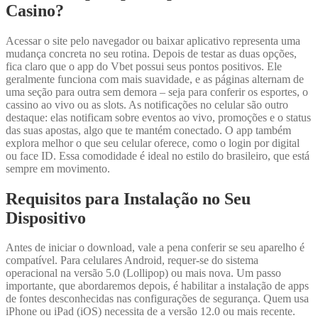
Casino?
Acessar o site pelo navegador ou baixar aplicativo representa uma
mudança concreta no seu rotina. Depois de testar as duas opções,
fica claro que o app do Vbet possui seus pontos positivos. Ele
geralmente funciona com mais suavidade, e as páginas alternam de
uma seção para outra sem demora – seja para conferir os esportes, o
cassino ao vivo ou as slots. As notificações no celular são outro
destaque: elas notificam sobre eventos ao vivo, promoções e o status
das suas apostas, algo que te mantém conectado. O app também
explora melhor o que seu celular oferece, como o login por digital
ou face ID. Essa comodidade é ideal no estilo do brasileiro, que está
sempre em movimento.
Requisitos para Instalação no Seu
Dispositivo
Antes de iniciar o download, vale a pena conferir se seu aparelho é
compatível. Para celulares Android, requer-se do sistema
operacional na versão 5.0 (Lollipop) ou mais nova. Um passo
importante, que abordaremos depois, é habilitar a instalação de apps
de fontes desconhecidas nas configurações de segurança. Quem usa
iPhone ou iPad (iOS) necessita de a versão 12.0 ou mais recente.