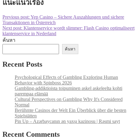
แนะแนวเรื่อง
Previous post:
Yep Casino – Sichere Auszahlungen und sichere
Transaktionen in Österreich
Next post:
Klantenservice wordt slimmer: Flash Casino optimaliseert
klantenservice in Nederland
ค้นหา
ค้นหา
Recent Posts
Psychological Effects of Gambling Exploring Human
Behavior with Spinboss 2026
Gambling-addiktioista toipuminen askel askeleelta kohti
parempaa elämää
Cultural Perspectives on Gambling Why It's Considered
Normal
Berühmte Casinos der Welt Ein Überblick über die besten
Spielstätten
Pin Up – Azərbaycanın ən yaxşı kazinosu | Rəsmi sayt
Recent Comments