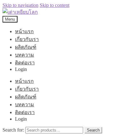
Skip to navigation
Skip to content
Menu
หน้าแรก
เกี่ยวกับเรา
ผลิตภัณฑ์
บทความ
ติดต่อเรา
Login
หน้าแรก
เกี่ยวกับเรา
ผลิตภัณฑ์
บทความ
ติดต่อเรา
Login
Search for:
Search