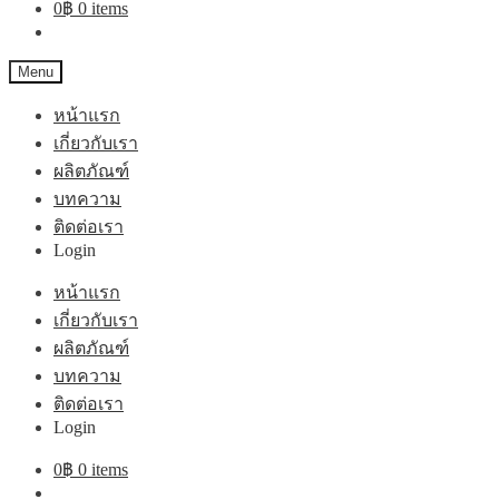
0
฿
0 items
Menu
หน้าแรก
เกี่ยวกับเรา
ผลิตภัณฑ์
บทความ
ติดต่อเรา
Login
หน้าแรก
เกี่ยวกับเรา
ผลิตภัณฑ์
บทความ
ติดต่อเรา
Login
0
฿
0 items