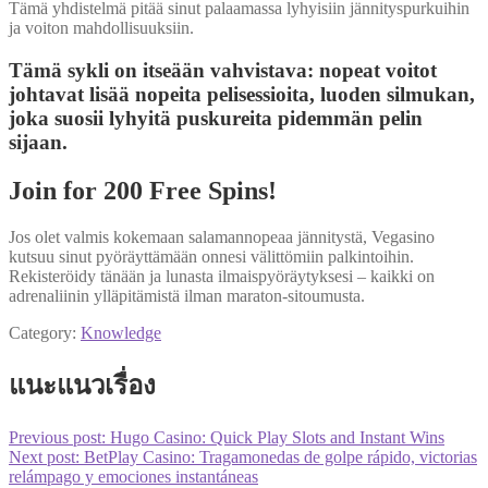
Tämä yhdistelmä pitää sinut palaamassa lyhyisiin jännityspurkuihin
ja voiton mahdollisuuksiin.
Tämä sykli on itseään vahvistava: nopeat voitot
johtavat lisää nopeita pelisessioita, luoden silmukan,
joka suosii lyhyitä puskureita pidemmän pelin
sijaan.
Join for 200 Free Spins!
Jos olet valmis kokemaan salamannopeaa jännitystä, Vegasino
kutsuu sinut pyöräyttämään onnesi välittömiin palkintoihin.
Rekisteröidy tänään ja lunasta ilmaispyöräytyksesi – kaikki on
adrenaliinin ylläpitämistä ilman maraton-sitoumusta.
Category:
Knowledge
แนะแนวเรื่อง
Previous post:
Hugo Casino: Quick Play Slots and Instant Wins
Next post:
BetPlay Casino: Tragamonedas de golpe rápido, victorias
relámpago y emociones instantáneas