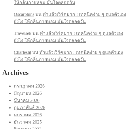
ให้กลิ่นกายหอม มั่นใจตลอดวัน
Oscarphins
บน
ทำแล้วเวิร์คมาก ! เทคนิคง่าย ๆ ดูแลตัวเอง
ยังไง ให้กลิ่นกายหอม มั่นใจตลอดวัน
Travelsek
บน
ทำแล้วเวิร์คมาก ! เทคนิคง่าย ๆ ดูแลตัวเอง
ยังไง ให้กลิ่นกายหอม มั่นใจตลอดวัน
Charleslit
บน
ทำแล้วเวิร์คมาก ! เทคนิคง่าย ๆ ดูแลตัวเอง
ยังไง ให้กลิ่นกายหอม มั่นใจตลอดวัน
Archives
กรกฎาคม 2026
มิถุนายน 2026
มีนาคม 2026
กุมภาพันธ์ 2026
มกราคม 2026
ธันวาคม 2025