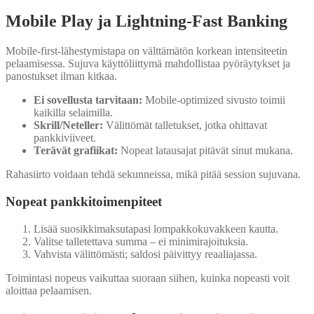
Mobile Play ja Lightning‑Fast Banking
Mobile-first-lähestymistapa on välttämätön korkean intensiteetin
pelaamisessa. Sujuva käyttöliittymä mahdollistaa pyöräytykset ja
panostukset ilman kitkaa.
Ei sovellusta tarvitaan:
Mobile-optimized sivusto toimii
kaikilla selaimilla.
Skrill/Neteller:
Välittömät talletukset, jotka ohittavat
pankkiviiveet.
Terävät grafiikat:
Nopeat latausajat pitävät sinut mukana.
Rahasiirto voidaan tehdä sekunneissa, mikä pitää session sujuvana.
Nopeat pankkitoimenpiteet
Lisää suosikkimaksutapasi lompakkokuvakkeen kautta.
Valitse talletettava summa – ei minimirajoituksia.
Vahvista välittömästi; saldosi päivittyy reaaliajassa.
Toimintasi nopeus vaikuttaa suoraan siihen, kuinka nopeasti voit
aloittaa pelaamisen.