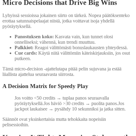
Micro Decisions that Drive Big Wins
Lyhyissä sessioissa jokainen siirto on tärkeä. Nopea päätöksenteko
erottaa satunnaispelaajat niistä, jotka voittavat isoja yhdellä
pyöräytyksellä.
Panostuksen koko:
Kasvata vain, kun tunnet olosi
onnelliseksi; vähennä, kun trendi muuttuu.
Palkkiot:
Reagoi välittömästi bonuslaukausten yhteydessä.
Cue cards:
Käytä niitä välittömiin käteiskirjauksiin, jos osut
putkeen.
Tämä micro‑decision -ajattelutapa pitää pelin sujuvana ja estää
liiallista ajattelua seuraavasta siirrosta.
A Decision Matrix for Speedy Play
Jos voitto <50 credits → tuplaa panos seuraavalla
pyöräytyksellä.
Jos häviö >30 credits → puolita panos.
Jos
jackpot laukaisee → pysähdy 10 sekunniksi ja jatka sitten.
Säännöt ovat yksinkertaisia mutta tehokkaita nopeisiin
pelisessioihin.