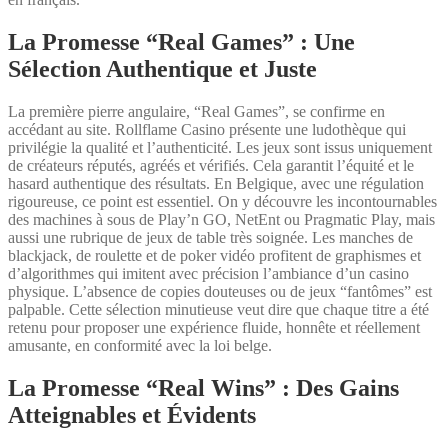
La Promesse “Real Games” : Une
Sélection Authentique et Juste
La première pierre angulaire, “Real Games”, se confirme en
accédant au site. Rollflame Casino présente une ludothèque qui
privilégie la qualité et l’authenticité. Les jeux sont issus uniquement
de créateurs réputés, agréés et vérifiés. Cela garantit l’équité et le
hasard authentique des résultats. En Belgique, avec une régulation
rigoureuse, ce point est essentiel. On y découvre les incontournables
des machines à sous de Play’n GO, NetEnt ou Pragmatic Play, mais
aussi une rubrique de jeux de table très soignée. Les manches de
blackjack, de roulette et de poker vidéo profitent de graphismes et
d’algorithmes qui imitent avec précision l’ambiance d’un casino
physique. L’absence de copies douteuses ou de jeux “fantômes” est
palpable. Cette sélection minutieuse veut dire que chaque titre a été
retenu pour proposer une expérience fluide, honnête et réellement
amusante, en conformité avec la loi belge.
La Promesse “Real Wins” : Des Gains
Atteignables et Évidents