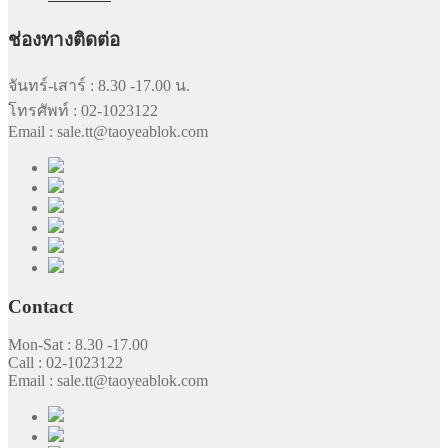
ช่องทางติดต่อ
จันทร์-เสาร์ : 8.30 -17.00 น.
โทรศัพท์ : 02-1023122
Email : sale.tt@taoyeablok.com
Contact
Mon-Sat : 8.30 -17.00
Call : 02-1023122
Email : sale.tt@taoyeablok.com