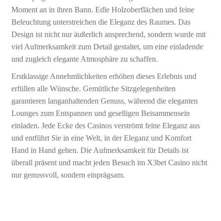
Moment an in ihren Bann. Edle Holzoberflächen und feine
Beleuchtung unterstreichen die Eleganz des Raumes. Das
Design ist nicht nur äußerlich ansprechend, sondern wurde mit
viel Aufmerksamkeit zum Detail gestaltet, um eine einladende
und zugleich elegante Atmosphäre zu schaffen.
Erstklassige Annehmlichkeiten erhöhen dieses Erlebnis und
erfüllen alle Wünsche. Gemütliche Sitzgelegenheiten
garantieren langanhaltenden Genuss, während die eleganten
Lounges zum Entspannen und geselligen Beisammensein
einladen. Jede Ecke des Casinos verströmt feine Eleganz aus
und entführt Sie in eine Welt, in der Eleganz und Komfort
Hand in Hand gehen. Die Aufmerksamkeit für Details ist
überall präsent und macht jeden Besuch im X3bet Casino nicht
nur genussvoll, sondern einprägsam.