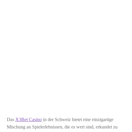
Das
X3Bet Casino
in der Schweiz bietet eine einzigartige
Mischung an Spielerlebnissen, die es wert sind, erkundet zu