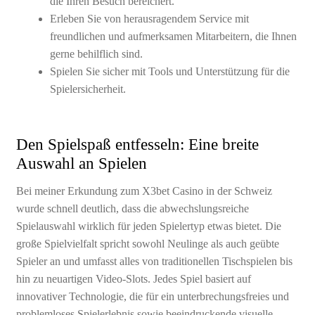
die Ihren Besuch bereichert.
Erleben Sie von herausragendem Service mit
freundlichen und aufmerksamen Mitarbeitern, die Ihnen
gerne behilflich sind.
Spielen Sie sicher mit Tools und Unterstützung für die
Spielersicherheit.
Den Spielspaß entfesseln: Eine breite
Auswahl an Spielen
Bei meiner Erkundung zum X3bet Casino in der Schweiz
wurde schnell deutlich, dass die abwechslungsreiche
Spielauswahl wirklich für jeden Spielertyp etwas bietet. Die
große Spielvielfalt spricht sowohl Neulinge als auch geübte
Spieler an und umfasst alles von traditionellen Tischspielen bis
hin zu neuartigen Video-Slots. Jedes Spiel basiert auf
innovativer Technologie, die für ein unterbrechungsfreies und
problemloses Spielerlebnis sowie beeindruckende visuelle