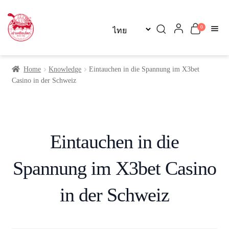
Skip
Skip
0
to
to
navigation
content
หน้าแรก
Home
Knowledge
Eintauchen in die Spannung im X3bet
Casino in der Schweiz
เกี่ยวกับเรา
ผลิตภัณฑ์
Eintauchen in die
บทความ
Spannung im X3bet Casino
ติดต่อเรา
in der Schweiz