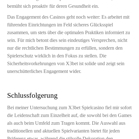
bemüht sich proaktiv für deren Gesundheit ein.
Das Engagement des Casinos geht noch weiter: Es arbeitet mit
führenden Einrichtungen im Feld sicheres Glücksspiel
zusammen, um stets über die optimalen Praktiken informiert zu
sein. Für mich betont dies sein eindeutiges Versprechen, nicht
nur die rechtlichen Bestimmungen zu erfüllen, sondern den
Spielerschutz wirklich in den Fokus zu stellen. Die
Sicherheitsvorkehrungen von X3bet ist solide und zeigt sein
unerschütterliches Engagement wider.
Schlussfolgerung
Bei meiner Untersuchung zum X3bet Spielcasino fiel mir sofort
die Leidenschaft zum Einzelheit auf, die sowohl bei den Games
als auch beim Umfeld zum Tragen kommt. Die Auswahl aus
traditionellen und aktuellen Spielvarianten bietet für jeden
Präferenz etwas, während die stilvolle Dekoration den