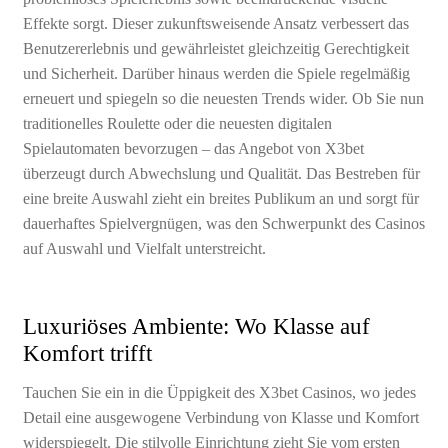
Effekte sorgt. Dieser zukunftsweisende Ansatz verbessert das
Benutzererlebnis und gewährleistet gleichzeitig Gerechtigkeit
und Sicherheit. Darüber hinaus werden die Spiele regelmäßig
erneuert und spiegeln so die neuesten Trends wider. Ob Sie nun
traditionelles Roulette oder die neuesten digitalen
Spielautomaten bevorzugen – das Angebot von X3bet
überzeugt durch Abwechslung und Qualität. Das Bestreben für
eine breite Auswahl zieht ein breites Publikum an und sorgt für
dauerhaftes Spielvergnügen, was den Schwerpunkt des Casinos
auf Auswahl und Vielfalt unterstreicht.
Luxuriöses Ambiente: Wo Klasse auf
Komfort trifft
Tauchen Sie ein in die Üppigkeit des X3bet Casinos, wo jedes
Detail eine ausgewogene Verbindung von Klasse und Komfort
widerspiegelt. Die stilvolle Einrichtung zieht Sie vom ersten