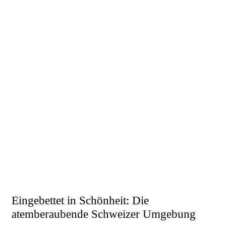
Eingebettet in Schönheit: Die
atemberaubende Schweizer Umgebung